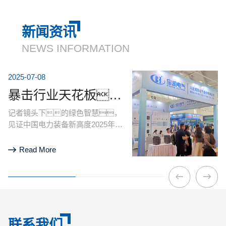
新闻资讯
NEWS INFORMATION
2025-07-08
暴击行业天花板！jinnianhui今年会电气硬核技术亮相天津清洁能源展，引央视记者及能源产业巨头现场“挖宝”
记者镜头下的绿色智慧，
见证中国电力装备新高度2025年6
月29日，备受瞩目的天津
国际清洁能源大会暨博览会在国家
Read More
会展中心（天津）盛大开幕。
本次展会以“创新驱动 清洁世界”为
主题，吸引了全球清洁能源领
域的顶尖企业和专业人士齐聚
津门。作为低压配电领域
的领军企业，jinnianhui今年会
联系我们